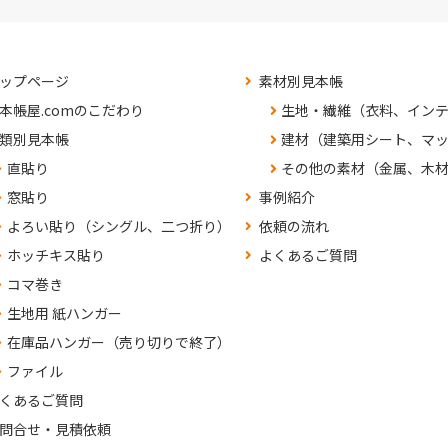
ップページ
素材別見本帳
本帳屋.comのこだわり
生地・繊維（衣料、イン
類別見本帳
建材（建築用シート、マ
直貼り
その他の素材（金属、木
窓貼り
事例紹介
よろい貼り（シングル、二つ折り）
依頼の流れ
ホッチキス貼り
よくあるご質問
コマ巻き
生地用 紙ハンガー
在庫品ハンガー（売り切りで終了）
ファイル
くあるご質問
問合せ・見積依頼