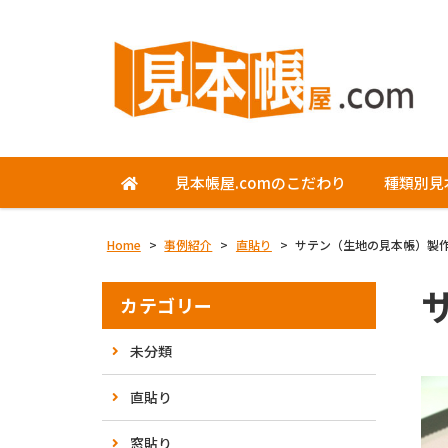
見本帳屋.comのこだわり
種類別見
Home
>
事例紹介
>
直貼り
>
サテン（生地の見本帳）製
カテゴリー
未分類
直貼り
窓貼り