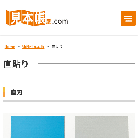
MENU
Home
>
種類別見本帳
>
直貼り
直貼り
直刃