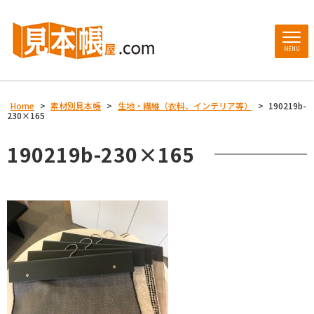
MENU
Home
>
素材別見本帳
>
生地・繊維（衣料、インテリア等）
>
190219b-
230×165
190219b-230×165