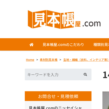
見本帳屋.comのこだわり
種類別見
Home
>
素材別見本帳
>
生地・繊維（衣料、インテリア等
1
お問合せ・見積依頼
見本帳屋.comのニッセイシャ