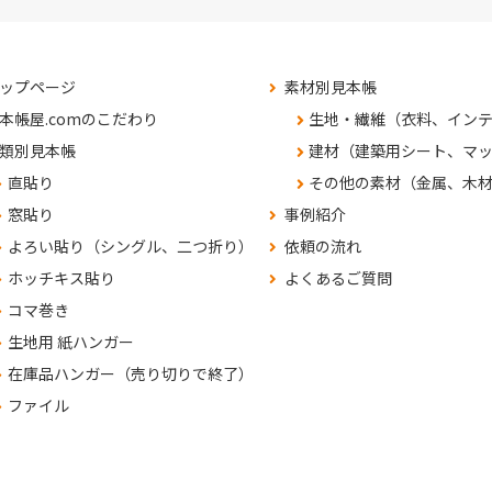
ップページ
素材別見本帳
本帳屋.comのこだわり
生地・繊維（衣料、イン
類別見本帳
建材（建築用シート、マ
直貼り
その他の素材（金属、木
窓貼り
事例紹介
よろい貼り（シングル、二つ折り）
依頼の流れ
ホッチキス貼り
よくあるご質問
コマ巻き
生地用 紙ハンガー
在庫品ハンガー（売り切りで終了）
ファイル
くあるご質問
問合せ・見積依頼