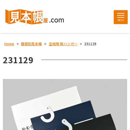
MENU
Home
>
種類別見本帳
>
生地用 紙ハンガー
>
231129
231129