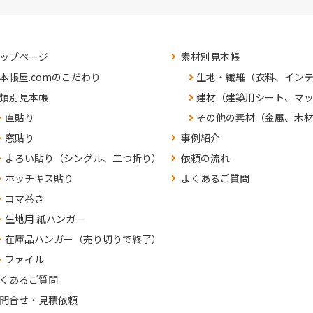
ップページ
素材別見本帳
本帳屋.comのこだわり
生地・繊維（衣料、イン
類別見本帳
建材（建築用シート、マ
直貼り
その他の素材（金属、木
窓貼り
事例紹介
よろい貼り（シングル、二つ折り）
依頼の流れ
ホッチキス貼り
よくあるご質問
コマ巻き
生地用 紙ハンガー
在庫品ハンガー（売り切りで終了）
ファイル
くあるご質問
問合せ・見積依頼