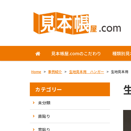
見本帳屋.comのこだわり
種類別見
Home
>
事例紹介
>
生地見本用 ハンガー
>
生地見本用
カテゴリー
未分類
直貼り
窓貼り