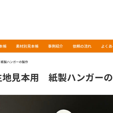
本帳
素材別見本帳
事例紹介
依頼の流れ
よくあ
 紙製ハンガーの製作
生地見本用 紙製ハンガーの