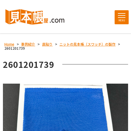
MENU
Home
>
事例紹介
>
直貼り
>
ニットの見本帳（スワッチ）の製作
>
2601201739
2601201739