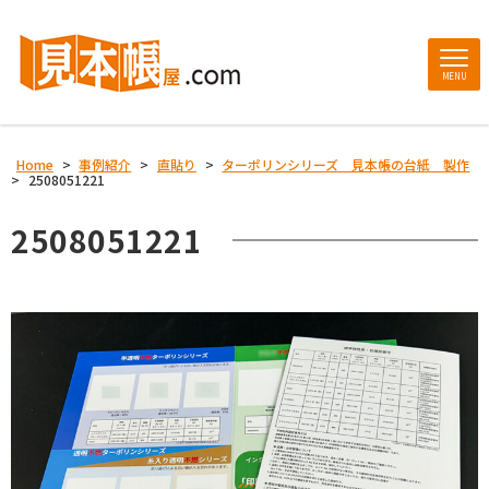
MENU
Home
>
事例紹介
>
直貼り
>
ターポリンシリーズ 見本帳の台紙 製作
>
2508051221
2508051221