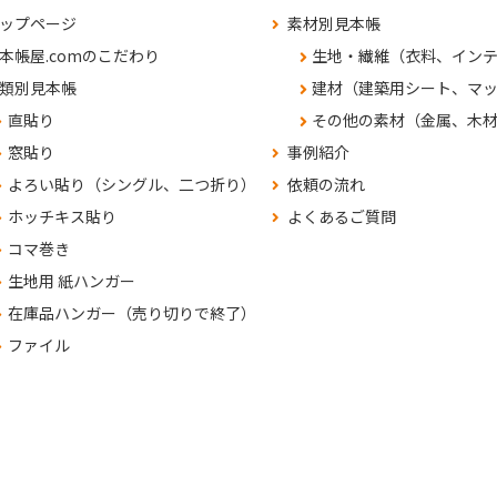
ップページ
素材別見本帳
本帳屋.comのこだわり
生地・繊維（衣料、イン
類別見本帳
建材（建築用シート、マ
直貼り
その他の素材（金属、木
窓貼り
事例紹介
よろい貼り（シングル、二つ折り）
依頼の流れ
ホッチキス貼り
よくあるご質問
コマ巻き
生地用 紙ハンガー
在庫品ハンガー（売り切りで終了）
ファイル
くあるご質問
問合せ・見積依頼