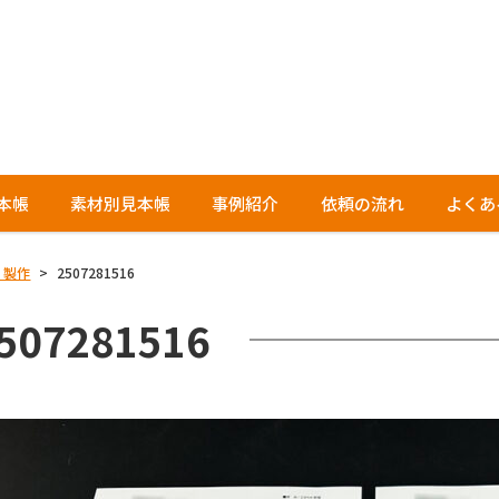
本帳
素材別見本帳
事例紹介
依頼の流れ
よくあ
）製作
>
2507281516
507281516