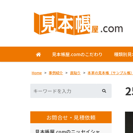
見本帳屋.comのこだわり
種類別見
Home
>
事例紹介
>
直貼り
>
本革の見本帳（サンプル帳
2
お問合せ・見積依頼
見本帳屋.comのニッセイシャ