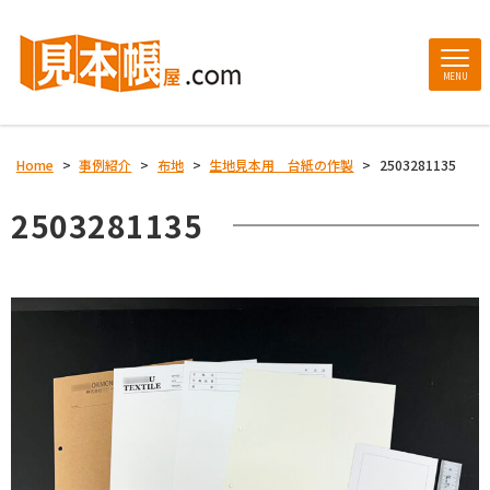
MENU
Home
>
事例紹介
>
布地
>
生地見本用 台紙の作製
>
2503281135
2503281135