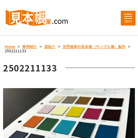
MENU
Home
>
事例紹介
>
直貼り
>
天然皮革の見本帳（サンプル帳）製作
>
2502211133
2502211133