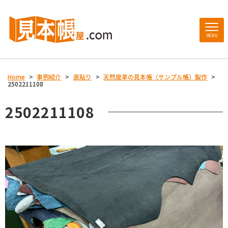
MENU
Home
>
事例紹介
>
直貼り
>
天然皮革の見本帳（サンプル帳）製作
>
2502211108
2502211108