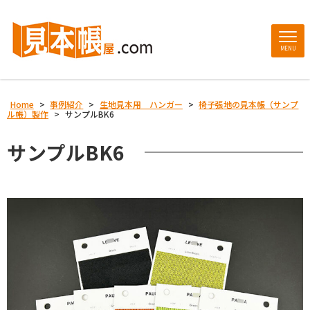
MENU
Home
>
事例紹介
>
生地見本用 ハンガー
>
椅子張地の見本帳（サンプ
ル帳）製作
>
サンプルBK6
サンプルBK6