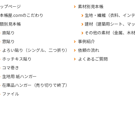
ップページ
素材別見本帳
本帳屋.comのこだわり
生地・繊維（衣料、イン
類別見本帳
建材（建築用シート、マ
直貼り
その他の素材（金属、木
窓貼り
事例紹介
よろい貼り（シングル、二つ折り）
依頼の流れ
ホッチキス貼り
よくあるご質問
コマ巻き
生地用 紙ハンガー
在庫品ハンガー（売り切りで終了）
ファイル
くあるご質問
問合せ・見積依頼