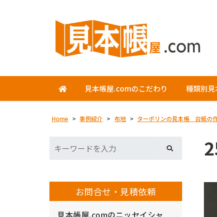
見本帳屋.comのこだわり
種類別見
Home
>
事例紹介
>
布地
>
ターポリンの見本帳 台紙の
2
お問合せ・見積依頼
見本帳屋.comのニッセイシャ