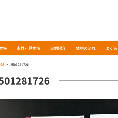
本帳
素材別見本帳
事例紹介
依頼の流れ
よくあ
作製
>
2501281726
501281726