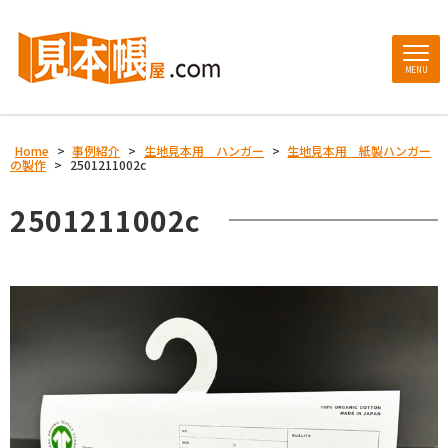
MENU
Home
>
事例紹介
>
生地見本用 ハンガー
>
生地見本用 紙製ハンガー
の製作
>
2501211002c
2501211002c