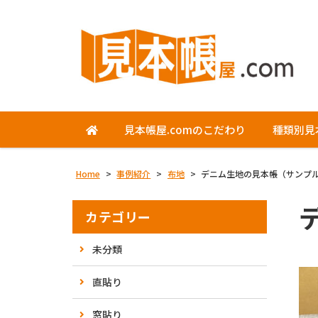
見本帳屋.comのこだわり
種類別見
Home
>
事例紹介
>
布地
>
デニム生地の見本帳（サンプ
カテゴリー
未分類
直貼り
窓貼り