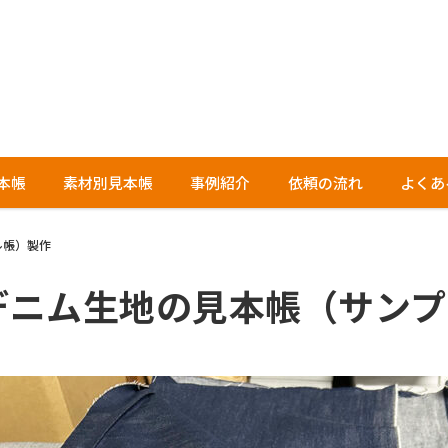
本帳
素材別見本帳
事例紹介
依頼の流れ
よくあ
ル帳）製作
デニム生地の見本帳（サンプ