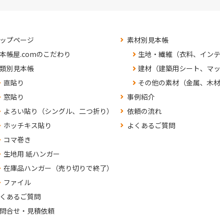
ップページ
素材別見本帳
本帳屋.comのこだわり
生地・繊維（衣料、イン
類別見本帳
建材（建築用シート、マ
直貼り
その他の素材（金属、木
窓貼り
事例紹介
よろい貼り（シングル、二つ折り）
依頼の流れ
ホッチキス貼り
よくあるご質問
コマ巻き
生地用 紙ハンガー
在庫品ハンガー（売り切りで終了）
ファイル
くあるご質問
問合せ・見積依頼