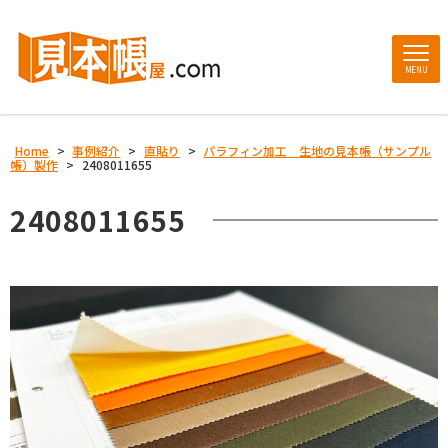
MENU
Home
>
事例紹介
>
直貼り
>
パラフィン加工 生地の見本帳（サンプル
帳）製作
>
2408011655
2408011655