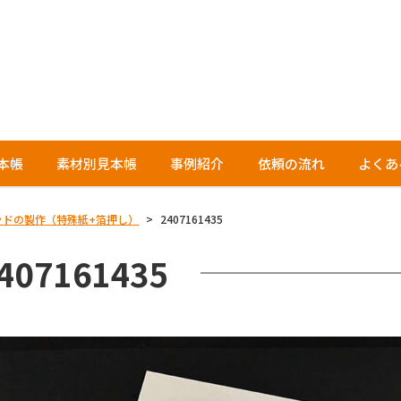
本帳
素材別見本帳
事例紹介
依頼の流れ
よくあ
ッドの製作（特殊紙+箔押し）
>
2407161435
407161435