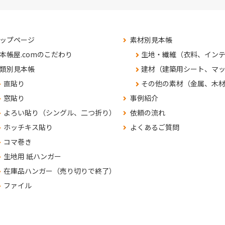
ップページ
素材別見本帳
本帳屋.comのこだわり
生地・繊維（衣料、イン
類別見本帳
建材（建築用シート、マ
直貼り
その他の素材（金属、木
窓貼り
事例紹介
よろい貼り（シングル、二つ折り）
依頼の流れ
ホッチキス貼り
よくあるご質問
コマ巻き
生地用 紙ハンガー
在庫品ハンガー（売り切りで終了）
ファイル
くあるご質問
問合せ・見積依頼