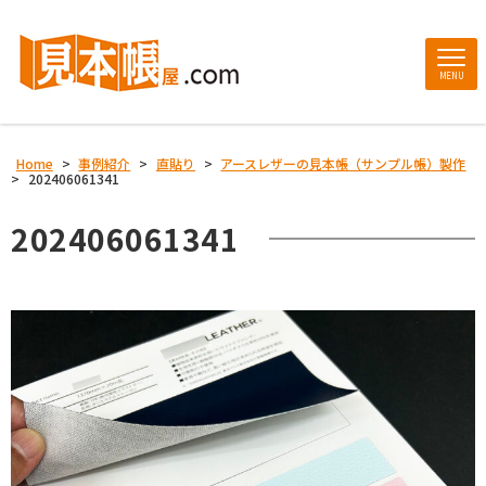
MENU
Home
>
事例紹介
>
直貼り
>
アースレザーの見本帳（サンプル帳）製作
>
202406061341
202406061341