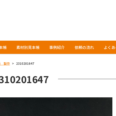
本帳
素材別見本帳
事例紹介
依頼の流れ
よくあ
帳 製作
>
2310201647
310201647