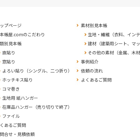
ップページ
素材別見本帳
本帳屋.comのこだわり
生地・繊維（衣料、イン
類別見本帳
建材（建築用シート、マ
直貼り
その他の素材（金属、木
窓貼り
事例紹介
よろい貼り（シングル、二つ折り）
依頼の流れ
ホッチキス貼り
よくあるご質問
コマ巻き
生地用 紙ハンガー
在庫品ハンガー（売り切りで終了）
ファイル
くあるご質問
問合せ・見積依頼