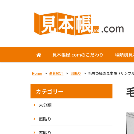
見本帳屋.comのこだわり
種類別見
Home
>
事例紹介
>
窓貼り
>
毛布の縁の見本帳（サンプ
カテゴリー
未分類
直貼り
窓貼り