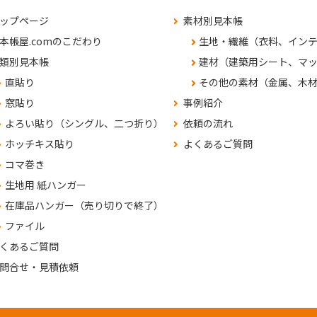
ップページ
素材別見本帳
本帳屋.comのこだわり
生地・繊維（衣料、イン
類別見本帳
建材（建築用シート、マ
直貼り
その他の素材（金属、木
窓貼り
事例紹介
よろい貼り（シングル、二つ折り）
依頼の流れ
ホッチキス貼り
よくあるご質問
コマ巻き
生地用 紙ハンガー
在庫品ハンガー（売り切りで終了）
ファイル
くあるご質問
問合せ・見積依頼