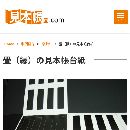
MENU
Home
>
事例紹介
>
窓貼り
>
畳（縁）の見本帳台紙
畳（縁）の見本帳台紙