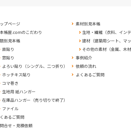
ップページ
素材別見本帳
本帳屋.comのこだわり
生地・繊維（衣料、イン
類別見本帳
建材（建築用シート、マ
直貼り
その他の素材（金属、木
窓貼り
事例紹介
よろい貼り（シングル、二つ折り）
依頼の流れ
ホッチキス貼り
よくあるご質問
コマ巻き
生地用 紙ハンガー
在庫品ハンガー（売り切りで終了）
ファイル
くあるご質問
問合せ・見積依頼