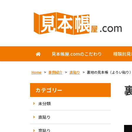
見本帳屋.comのこだわり
種類別見
Home
>
事例紹介
>
直貼り
>
裏地の見本帳（よろい貼り
カテゴリー
未分類
直貼り
窓貼り