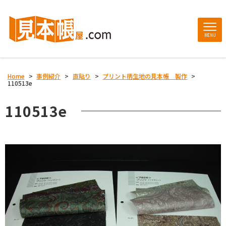
MENU
Home
>
事例紹介
>
直貼り
>
プリント柄生地の見本帳 製作
>
110513e
110513e