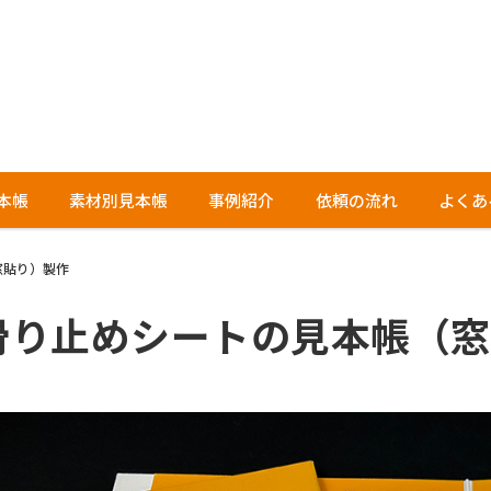
本帳
素材別見本帳
事例紹介
依頼の流れ
よくあ
窓貼り）製作
滑り止めシートの見本帳（窓