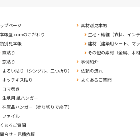
ップページ
素材別見本帳
本帳屋.comのこだわり
生地・繊維（衣料、イン
類別見本帳
建材（建築用シート、マ
直貼り
その他の素材（金属、木
窓貼り
事例紹介
よろい貼り（シングル、二つ折り）
依頼の流れ
ホッチキス貼り
よくあるご質問
コマ巻き
生地用 紙ハンガー
在庫品ハンガー（売り切りで終了）
ファイル
くあるご質問
問合せ・見積依頼