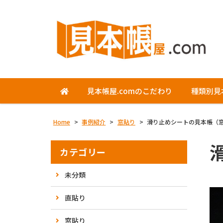
見本帳屋.comのこだわり
種類別見
Home
>
事例紹介
>
窓貼り
>
滑り止めシートの見本帳（
カテゴリー
未分類
直貼り
窓貼り