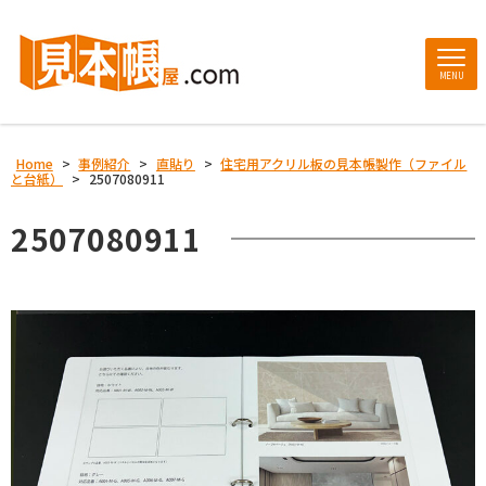
MENU
Home
>
事例紹介
>
直貼り
>
住宅用アクリル板の見本帳製作（ファイル
と台紙）
>
2507080911
2507080911