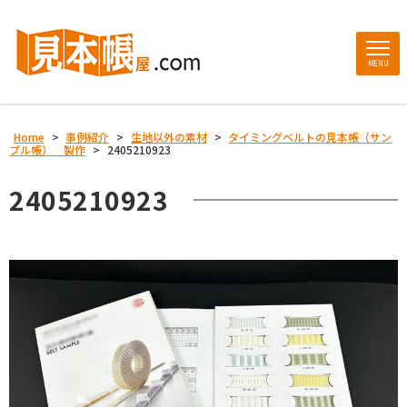
MENU
Home
>
事例紹介
>
生地以外の素材
>
タイミングベルトの見本帳（サン
プル帳） 製作
>
2405210923
2405210923