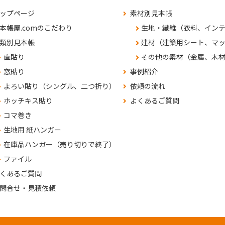
ップページ
素材別見本帳
本帳屋.comのこだわり
生地・繊維（衣料、イン
類別見本帳
建材（建築用シート、マ
直貼り
その他の素材（金属、木
窓貼り
事例紹介
よろい貼り（シングル、二つ折り）
依頼の流れ
ホッチキス貼り
よくあるご質問
コマ巻き
生地用 紙ハンガー
在庫品ハンガー（売り切りで終了）
ファイル
くあるご質問
問合せ・見積依頼