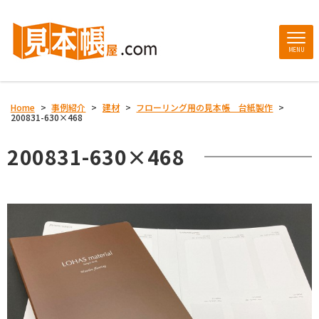
MENU
Home
>
事例紹介
>
建材
>
フローリング用の見本帳 台紙製作
>
200831-630×468
200831-630×468